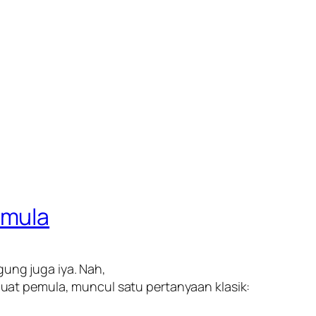
emula
gung juga iya. Nah,
 buat pemula, muncul satu pertanyaan klasik: