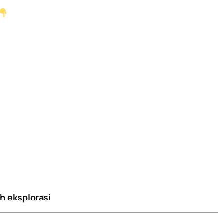
h eksplorasi