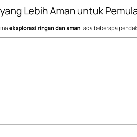
 yang Lebih Aman untuk Pemul
cuma
eksplorasi ringan dan aman
, ada beberapa pendek