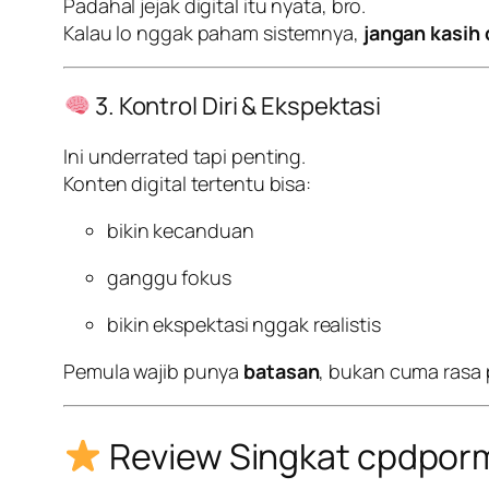
Padahal jejak digital itu nyata, bro.
Kalau lo nggak paham sistemnya,
jangan kasih 
3. Kontrol Diri & Ekspektasi
Ini underrated tapi penting.
Konten digital tertentu bisa:
bikin kecanduan
ganggu fokus
bikin ekspektasi nggak realistis
Pemula wajib punya
batasan
, bukan cuma rasa
Review Singkat cpdporm