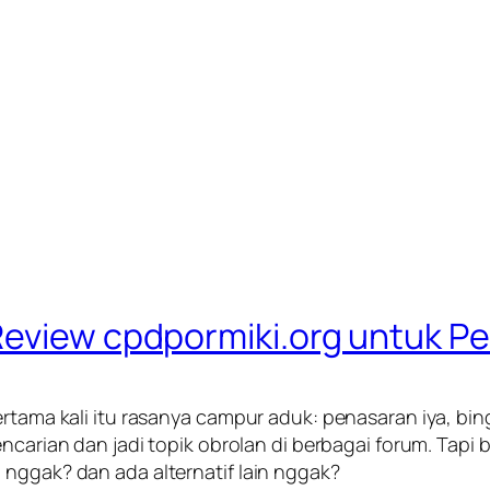
Review cpdpormiki.org untuk P
ertama kali itu rasanya campur aduk: penasaran iya, bin
encarian dan jadi topik obrolan di berbagai forum. Tapi
 nggak? dan ada alternatif lain nggak?