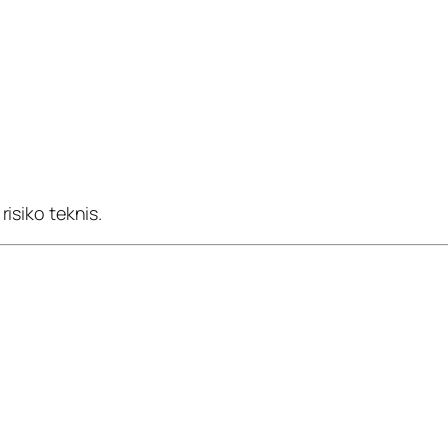
isiko teknis.