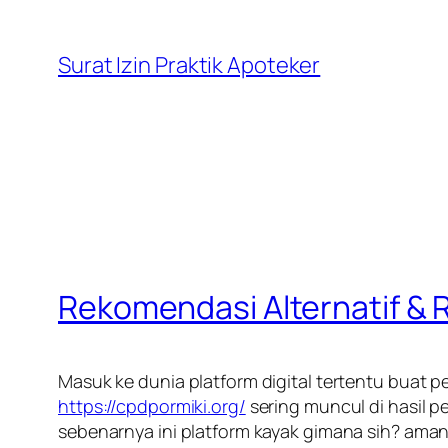
Skip
to
Surat Izin Praktik Apoteker
content
Rekomendasi Alternatif & 
Masuk ke dunia platform digital tertentu buat p
https://cpdpormiki.org/
sering muncul di hasil p
sebenarnya ini platform kayak gimana sih? aman