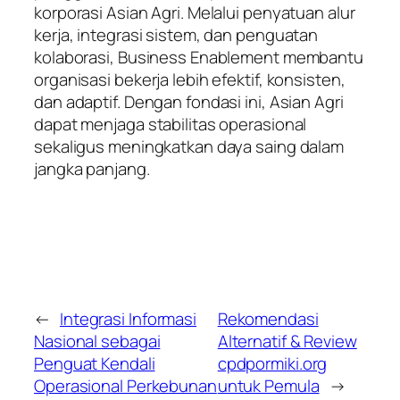
korporasi Asian Agri. Melalui penyatuan alur
kerja, integrasi sistem, dan penguatan
kolaborasi, Business Enablement membantu
organisasi bekerja lebih efektif, konsisten,
dan adaptif. Dengan fondasi ini, Asian Agri
dapat menjaga stabilitas operasional
sekaligus meningkatkan daya saing dalam
jangka panjang.
←
Integrasi Informasi
Rekomendasi
Nasional sebagai
Alternatif & Review
Penguat Kendali
cpdpormiki.org
Operasional Perkebunan
untuk Pemula
→