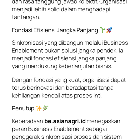
dan rasa tanggung jawab kolektif. Organisasi
menjadi lebih solid dalam menghadapi
tantangan.
Fondasi Efisiensi Jangka Panjang
Sinkronisasi yang dibangun melalui Business
Enablement bukan solusi jangka pendek. Ia
menjadi fondasi efisiensi jangka panjang
yang mendukung keberlanjutan bisnis.
Dengan fondasi yang kuat, organisasi dapat
terus berinovasi dan beradaptasi tanpa
kehilangan kendali atas proses inti.
Penutup
Keberadaan
be.asianagri.id
menegaskan
peran Business Enablement sebagai
penggerak sinkronisasi proses dan sistem