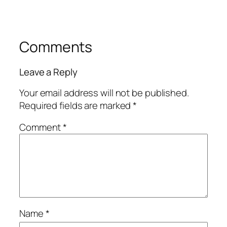
Comments
Leave a Reply
Your email address will not be published.
Required fields are marked
*
Comment
*
Name
*