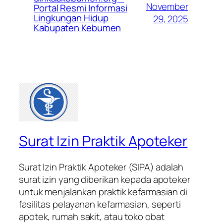
November
Portal Resmi Informasi
Lingkungan Hidup
29, 2025
Kabupaten Kebumen
Surat Izin Praktik Apoteker
Surat Izin Praktik Apoteker (SIPA) adalah
surat izin yang diberikan kepada apoteker
untuk menjalankan praktik kefarmasian di
fasilitas pelayanan kefarmasian, seperti
apotek, rumah sakit, atau toko obat