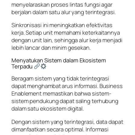
menyelaraskan proses lintas fungsi agar
berjalan dalam satu alur yang terintegrasi.
Sinkronisasi ini meningkatkan efektivitas
kerja. Setiap unit memahami keterkaitannya
dengan unit lain, sehingga alur kerja menjadi
lebih lancar dan minim gesekan.
Menyatukan Sistem dalam Ekosistem
Terpadu
Beragam sistem yang tidak terintegrasi
dapat menghambat arus informasi. Business
Enablement memastikan bahwa sistem-
sistem pendukung dapat saling terhubung
dalam satu ekosistem digital.
Dengan sistem yang terintegrasi, data dapat
dimanfaatkan secara optimal. Informasi