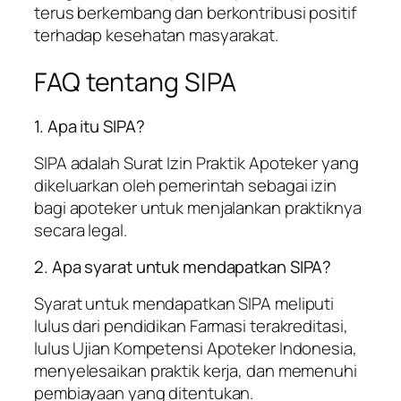
terus berkembang dan berkontribusi positif
terhadap kesehatan masyarakat.
FAQ tentang SIPA
1. Apa itu SIPA?
SIPA adalah Surat Izin Praktik Apoteker yang
dikeluarkan oleh pemerintah sebagai izin
bagi apoteker untuk menjalankan praktiknya
secara legal.
2. Apa syarat untuk mendapatkan SIPA?
Syarat untuk mendapatkan SIPA meliputi
lulus dari pendidikan Farmasi terakreditasi,
lulus Ujian Kompetensi Apoteker Indonesia,
menyelesaikan praktik kerja, dan memenuhi
pembiayaan yang ditentukan.