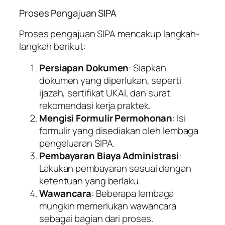
Proses Pengajuan SIPA
Proses pengajuan SIPA mencakup langkah-
langkah berikut:
Persiapan Dokumen
: Siapkan
dokumen yang diperlukan, seperti
ijazah, sertifikat UKAI, dan surat
rekomendasi kerja praktek.
Mengisi Formulir Permohonan
: Isi
formulir yang disediakan oleh lembaga
pengeluaran SIPA.
Pembayaran Biaya Administrasi
:
Lakukan pembayaran sesuai dengan
ketentuan yang berlaku.
Wawancara
: Beberapa lembaga
mungkin memerlukan wawancara
sebagai bagian dari proses.