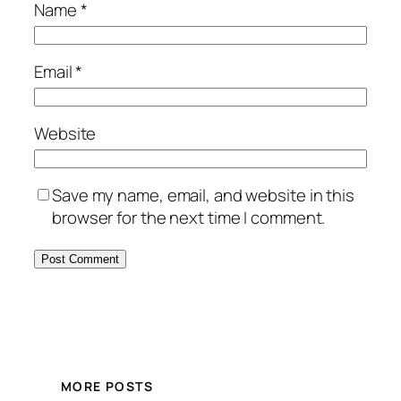
Name
*
Email
*
Website
Save my name, email, and website in this
browser for the next time I comment.
MORE POSTS