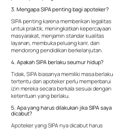
3. Mengapa SIPA penting bagi apoteker?
SIPA penting karena memberikan legalitas
untuk praktik, meningkatkan kepercayaan
masyarakat, menjamin standar kualitas
layanan, membuka peluang karir, dan
mendorong pendidikan berkelanjutan.
4. Apakah SIPA berlaku seumur hidup?
Tidak, SIPA biasanya memiliki masa berlaku
tertentu dan apoteker perlu memperbarui
izin mereka secara berkala sesuai dengan
ketentuan yang berlaku.
5. Apa yang harus dilakukan jika SIPA saya
dicabut?
Apoteker yang SIPA nya dicabut harus