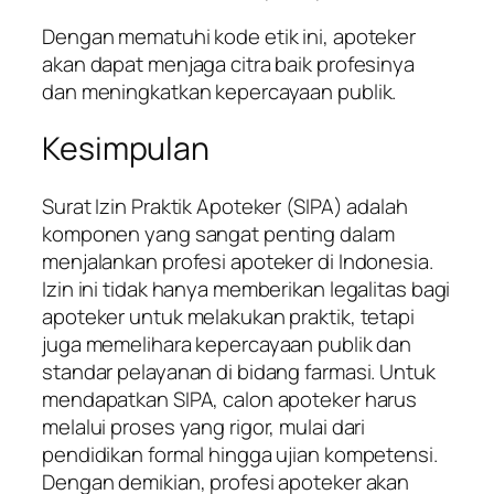
Dengan mematuhi kode etik ini, apoteker
akan dapat menjaga citra baik profesinya
dan meningkatkan kepercayaan publik.
Kesimpulan
Surat Izin Praktik Apoteker (SIPA) adalah
komponen yang sangat penting dalam
menjalankan profesi apoteker di Indonesia.
Izin ini tidak hanya memberikan legalitas bagi
apoteker untuk melakukan praktik, tetapi
juga memelihara kepercayaan publik dan
standar pelayanan di bidang farmasi. Untuk
mendapatkan SIPA, calon apoteker harus
melalui proses yang rigor, mulai dari
pendidikan formal hingga ujian kompetensi.
Dengan demikian, profesi apoteker akan