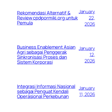
January
Rekomendasi Alternatif &
22,
Review cpdpormiki.org untuk
Pemula
2026
Business Enablement Asian
January
Agri sebagai Penggerak
12,
Sinkronisasi Proses dan
2026
Sistem Korporasi
Integrasi Informasi Nasional
January
sebagai Penguat Kendali
11, 2026
Operasional Perkebunan