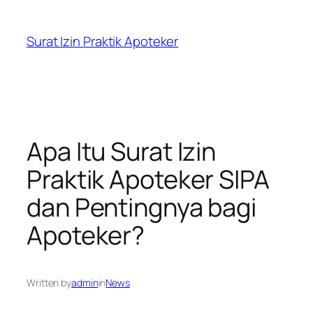
Skip
to
Surat Izin Praktik Apoteker
content
Apa Itu Surat Izin
Praktik Apoteker SIPA
dan Pentingnya bagi
Apoteker?
Written by
admin
in
News