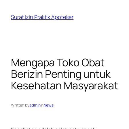
Skip
to
Surat Izin Praktik Apoteker
content
Mengapa Toko Obat
Berizin Penting untuk
Kesehatan Masyarakat
Written by
admin
in
News