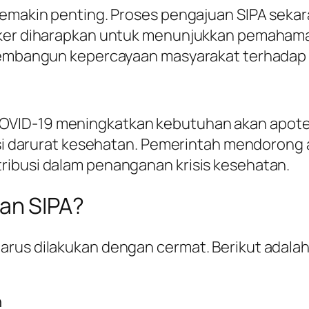
 semakin penting. Proses pengajuan SIPA se
teker diharapkan untuk menunjukkan pemaham
 membangun kepercayaan masyarakat terhadap 
VID-19 meningkatkan kebutuhan akan apoteke
uasi darurat kesehatan. Pemerintah mendoron
ribusi dalam penanganan krisis kesehatan.
an SIPA?
arus dilakukan dengan cermat. Berikut adala
n