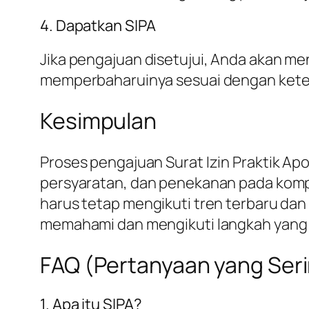
4. Dapatkan SIPA
Jika pengajuan disetujui, Anda akan m
memperbaharuinya sesuai dengan kete
Kesimpulan
Proses pengajuan Surat Izin Praktik Ap
persyaratan, dan penekanan pada kompet
harus tetap mengikuti tren terbaru dan
memahami dan mengikuti langkah yang 
FAQ (Pertanyaan yang Seri
1. Apa itu SIPA?