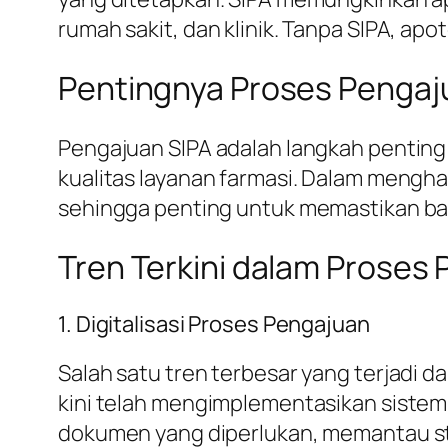
rumah sakit, dan klinik. Tanpa SIPA, a
Pentingnya Proses Pengaj
Pengajuan SIPA adalah langkah penting
kualitas layanan farmasi. Dalam menghad
sehingga penting untuk memastikan bahw
Tren Terkini dalam Proses
1. Digitalisasi Proses Pengajuan
Salah satu tren terbesar yang terjadi d
kini telah mengimplementasikan siste
dokumen yang diperlukan, memantau stat