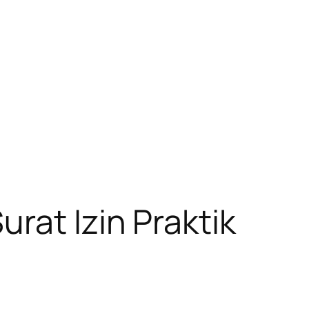
rat Izin Praktik