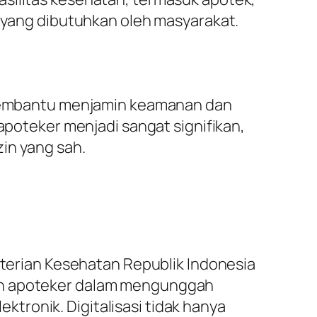
i yang dibutuhkan oleh masyarakat.
A membantu menjamin keamanan dan
 apoteker menjadi sangat signifikan,
in yang sah.
enterian Kesehatan Republik Indonesia
kan apoteker dalam mengunggah
tronik. Digitalisasi tidak hanya