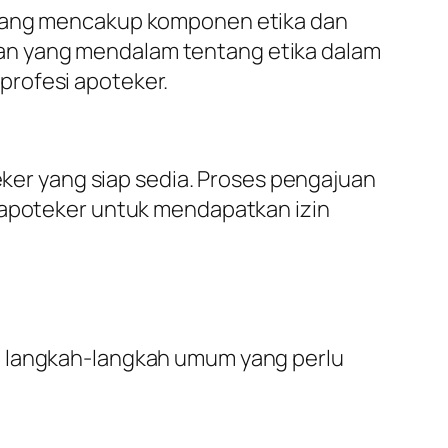
karang mencakup komponen etika dan
an yang mendalam tentang etika dalam
profesi apoteker.
r yang siap sedia. Proses pengajuan
g apoteker untuk mendapatkan izin
h langkah-langkah umum yang perlu