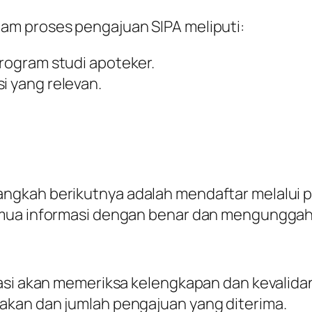
am proses pengajuan SIPA meliputi:
program studi apoteker.
i yang relevan.
.
gkah berikutnya adalah mendaftar melalui po
emua informasi dengan benar dan mengunggah
uasi akan memeriksa kelengkapan dan kevalida
akan dan jumlah pengajuan yang diterima.