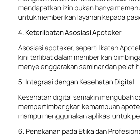
mendapatkan izin bukan hanya memenuhi
untuk memberikan layanan kepada pasi
4. Keterlibatan Asosiasi Apoteker
Asosiasi apoteker, seperti Ikatan Apote
kini terlibat dalam memberikan bimbing
menyelenggarakan seminar dan pelatih
5. Integrasi dengan Kesehatan Digital
Kesehatan digital semakin mengubah car
mempertimbangkan kemampuan apoteker 
mampu menggunakan aplikasi untuk pen
6. Penekanan pada Etika dan Profesion