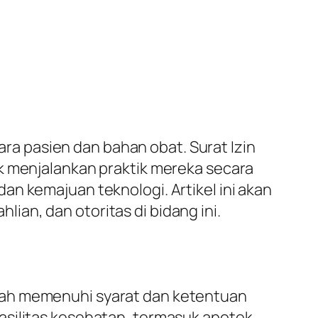
a pasien dan bahan obat. Surat Izin
k menjalankan praktik mereka secara
n kemajuan teknologi. Artikel ini akan
an, dan otoritas di bidang ini.
lah memenuhi syarat dan ketentuan
asilitas kesehatan, termasuk apotek,