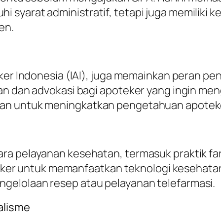
 syarat administratif, tetapi juga memiliki
en.
ker Indonesia (IAI), juga memainkan peran pen
an dan advokasi bagi apoteker yang ingin me
an untuk meningkatkan pengetahuan apoteke
a pelayanan kesehatan, termasuk praktik farm
untuk memanfaatkan teknologi kesehatan di
gelolaan resep atau pelayanan telefarmasi.
alisme