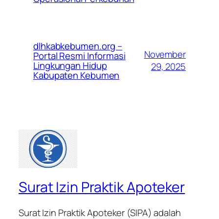
dlhkabkebumen.org –
November
Portal Resmi Informasi
Lingkungan Hidup
29, 2025
Kabupaten Kebumen
Surat Izin Praktik Apoteker
Surat Izin Praktik Apoteker (SIPA) adalah