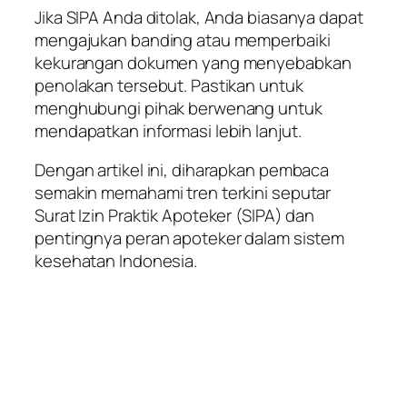
Jika SIPA Anda ditolak, Anda biasanya dapat
mengajukan banding atau memperbaiki
kekurangan dokumen yang menyebabkan
penolakan tersebut. Pastikan untuk
menghubungi pihak berwenang untuk
mendapatkan informasi lebih lanjut.
Dengan artikel ini, diharapkan pembaca
semakin memahami tren terkini seputar
Surat Izin Praktik Apoteker (SIPA) dan
pentingnya peran apoteker dalam sistem
kesehatan Indonesia.