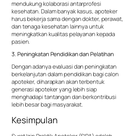
mendukung kolaborasi antarprofesi
kesehatan. Dalam banyak kasus, apoteker
harus bekerja sama dengan dokter, perawat,
dan tenaga kesehatan lainnya untuk
meningkatkan kualitas pelayanan kepada
pasien.
3. Peningkatan Pendidikan dan Pelatihan
Dengan adanya evaluasi dan peningkatan
berkelanjutan dalam pendidikan bagi calon
apoteker, diharapkan akan terbentuk
generasi apoteker yang lebih siap
menghadapi tantangan dan berkontribusi
lebih besar bagi masyarakat.
Kesimpulan
Surat Izin Praktik Apoteker (SIPA) adalah