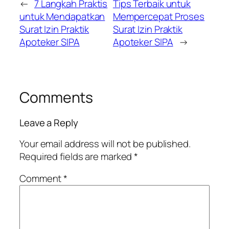
←
7 Langkah Praktis
Tips Terbaik untuk
untuk Mendapatkan
Mempercepat Proses
Surat Izin Praktik
Surat Izin Praktik
Apoteker SIPA
Apoteker SIPA
→
Comments
Leave a Reply
Your email address will not be published.
Required fields are marked
*
Comment
*