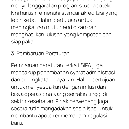
menyelenggarakan program studi apoteker
kini harus memenuhi standar akreditasi yang
lebih ketat. Hal ini bertujuan untuk
meningkatkan mutu pendidikan dan
menghasilkan lulusan yang kompeten dan
siap pakai.
3. Pembaruan Peraturan
Pembaruan peraturan terkait SIPA juga
mencakup penambahan syarat administrasi
dan peningkatan biaya izin. Hal ini bertujuan
untuk menyesuaikan dengan inflasi dan
biaya operasional yang semakin tinggi di
sektor kesehatan. Pihak berwenang juga
secara rutin mengadakan sosialisasi untuk
membantu apoteker memahami regulasi
baru.