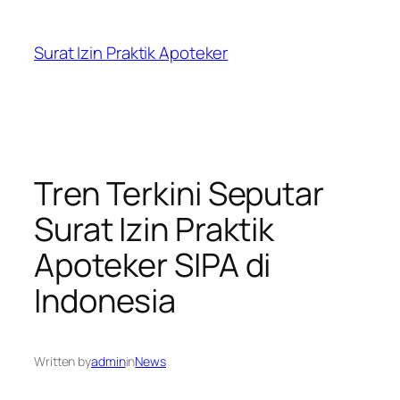
Skip
to
Surat Izin Praktik Apoteker
content
Tren Terkini Seputar
Surat Izin Praktik
Apoteker SIPA di
Indonesia
Written by
admin
in
News