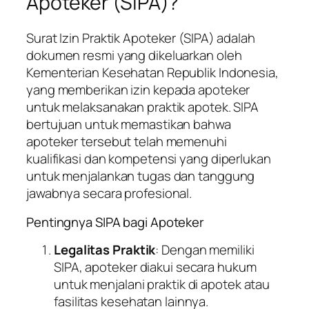
Apoteker (SIPA)?
Surat Izin Praktik Apoteker (SIPA) adalah
dokumen resmi yang dikeluarkan oleh
Kementerian Kesehatan Republik Indonesia,
yang memberikan izin kepada apoteker
untuk melaksanakan praktik apotek. SIPA
bertujuan untuk memastikan bahwa
apoteker tersebut telah memenuhi
kualifikasi dan kompetensi yang diperlukan
untuk menjalankan tugas dan tanggung
jawabnya secara profesional.
Pentingnya SIPA bagi Apoteker
Legalitas Praktik
: Dengan memiliki
SIPA, apoteker diakui secara hukum
untuk menjalani praktik di apotek atau
fasilitas kesehatan lainnya.