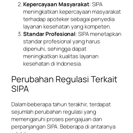
Kepercayaan Masyarakat
: SIPA
meningkatkan kepercayaan masyarakat
terhadap apoteker sebagai penyedia
layanan kesehatan yang kompeten.
Standar Profesional
: SIPA menetapkan
standar profesional yang harus
dipenuhi, sehingga dapat
meningkatkan kualitas layanan
kesehatan di Indonesia.
Perubahan Regulasi Terkait
SIPA
Dalam beberapa tahun terakhir, terdapat
sejumlah perubahan regulasi yang
memengaruhi proses pengajuan dan
perpanjangan SIPA. Beberapa di antaranya