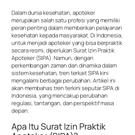
Dalam dunia kesehatan, apoteker
merupakan salah satu profesi yang memiliki
peran penting dalam memberikan pelayanan
kesehatan kepada masyarakat. Di Indonesia,
untuk menjadi apoteker yang bisa berpraktik
secara resmi, diperlukan Surat Izin Praktik
Apoteker (SIPA). Namun, dengan
perkembangan zaman dan dinamika dalam
sistem kesehatan, tren terkait SIPA kini
mengalami berbagai perubahan. Artikel ini
akan membahas tren terkini seputar SIPA di
Indonesia, yang mencakup perubahan
regulasi, tantangan, dan perspektif masa
depan.
Apa Itu Surat Izin Praktik